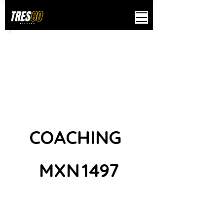
Mejor precio/calidad
COACHING
1497 MXN
MXN
1497
Cada mes
Precio en dolares ($74 USD)